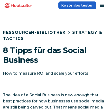
Direkt
Na
Kostenlos testen
Homepage
zum
Content
RESSOURCEN-BIBLIOTHEK
STRATEGY &
TACTICS
8 Tipps für das Social
Business
How to measure ROI and scale your efforts
The idea of a Social Business is new enough that
best practices for how businesses use social media
are still being carved out. That means social media