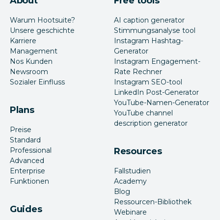
About
Free tools
Warum Hootsuite?
AI caption generator
Unsere geschichte
Stimmungsanalyse tool
Karriere
Instagram Hashtag-
Management
Generator
Nos Kunden
Instagram Engagement-
Newsroom
Rate Rechner
Sozialer Einfluss
Instagram SEO-tool
LinkedIn Post-Generator
YouTube-Namen-Generator
Plans
YouTube channel
description generator
Preise
Standard
Professional
Resources
Advanced
Enterprise
Fallstudien
Funktionen
Academy
Blog
Ressourcen-Bibliothek
Guides
Webinare