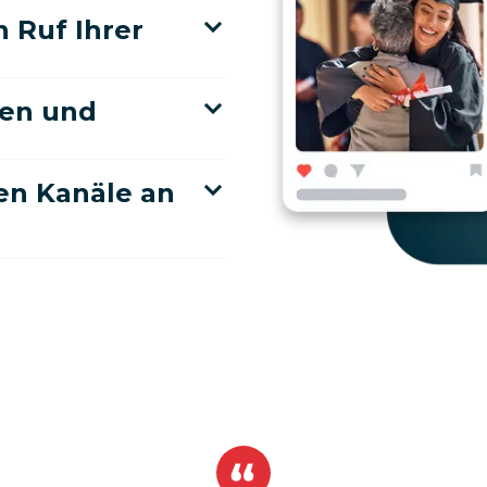
 Ruf Ihrer
gen und
len Kanäle an