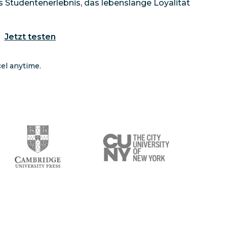
s Studentenerlebnis, das lebenslange Loyalität
Jetzt testen
cel anytime.