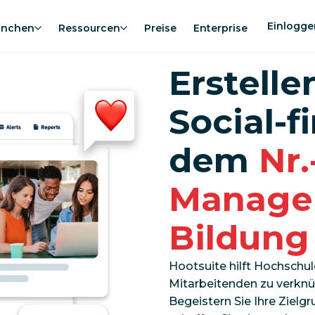
Einlogge
anchen
Ressourcen
Preise
Enterprise
Erstelle
Social-f
dem
Nr.
Managem
Bildung
Hootsuite hilft Hochschul
Mitarbeitenden zu verknüp
Begeistern Sie Ihre Zielg