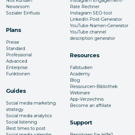
Nos Kunden
Instagram Engagement-
Newsroom
Rate Rechner
Sozialer Einfluss
Instagram SEO-tool
LinkedIn Post-Generator
YouTube-Namen-Generator
Plans
YouTube channel
description generator
Preise
Standard
Professional
Resources
Advanced
Enterprise
Fallstudien
Funktionen
Academy
Blog
Ressourcen-Bibliothek
Guides
Webinare
App-Verzeichnis
Social media marketing
Become an affiliate
strategy
Social media analytics
Social listening
Support
Best times to post
Social media calendar
Benötigen Sie Hilfe?