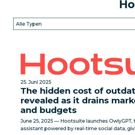
Ho
The hidden cost of outdated AI revealed as it 
25. Juni 2025
The hidden cost of outda
revealed as it drains mark
and budgets
June 25, 2025 — Hootsuite launches OwlyGPT, th
assistant powered by real-time social data, gi