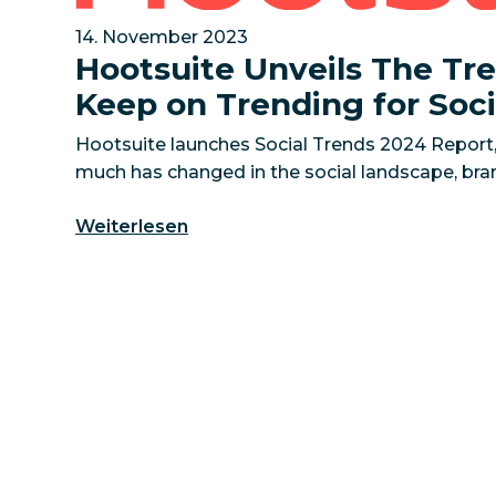
14. November 2023
Hootsuite Unveils The Tr
Keep on Trending for Soci
Hootsuite launches Social Trends 2024 Report,
much has changed in the social landscape, bra
social stagnates
Weiterlesen
VANCOUVER, BC — November 14, 2023 — As th