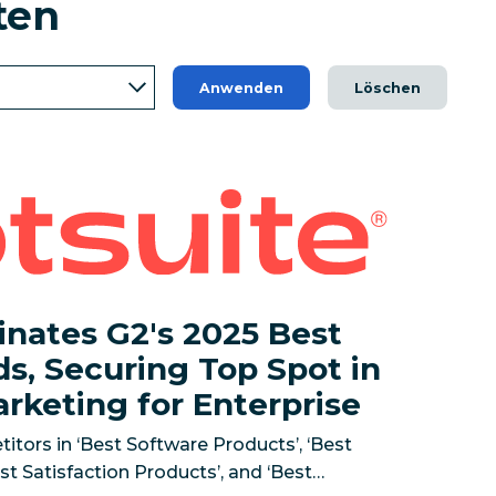
ten
Anwenden
Löschen
025 Best Software Awards, Securing Top Spot in Social
suite launches OwlyGPT, the first social AI assistant 
nates G2's 2025 Best
s, Securing Top Spot in
rketing for Enterprise
tors in ‘Best Software Products’, ‘Best
st Satisfaction Products’, and ‘Best