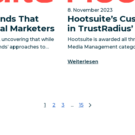
8. November 2023
ends That
Hootsuite’s C
al Marketers
in TrustRadius
 uncovering that while
Hootsuite is awarded all thr
nds’ approaches to
Media Management category
Price and Feature Set VA
Weiterlesen
e social
Hoot
1
2
3
...
15
Seite 1
gehen Sie zur Seite 2
gehen Sie zur Seite 3
gehen Sie zur Seite 15