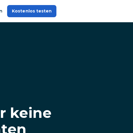
n
Kostenlos testen
r keine
hten