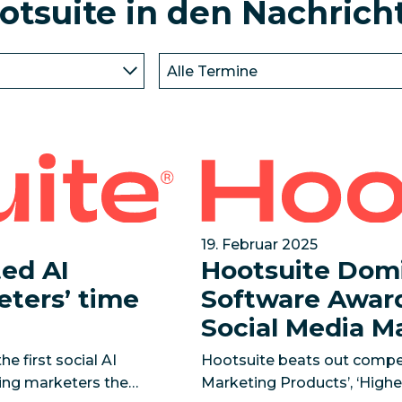
otsuite in den Nachrich
drains marketers’ time and budgets
Hootsuite Dominates G2's 2
June 25, 2025 — Hoot
19. Februar 2025
ted AI
Hootsuite Domi
eters’ time
Software Award
Social Media Ma
e first social AI
Hootsuite beats out competi
ving marketers the
Marketing Products’, ‘Highe