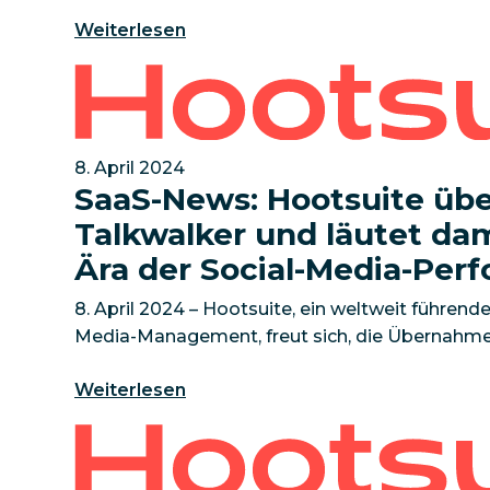
answers outdated AI tools can’t Research reve
Weiterlesen
marketin
SaaS-News: Hootsuite übernimmt Talkwalker un
8. April 2024
SaaS-News: Hootsuite üb
Talkwalker und läutet da
Ära der Social-Media-Per
8. April 2024 – Hootsuite, ein weltweit führende
Media-Management, freut sich, die Übernahme 
führenden KI-gestützten Lösung für Social List
Weiterlesen
Hootsuite Unveils The Trends That Keep on Tr