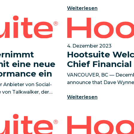
als 88% of senior
Enterprise Products’ catego
Weiterlesen
bee
d läutet damit eine neue Ära der Social-Media-Perfor
Hootsuite Welcomes Dave Wy
4. Dezember 2023
ernimmt
Hootsuite Wel
mit eine neue
Chief Financial
formance ein
VANCOUVER, BC — December
announce that Dave Wynne h
r Anbieter von Social-
Officer (CFO). He will be a
von Talkwalker, der
Weiterlesen
leadership
ening, bekannt zu ge
ending for Social Marketers
Hootsuite launches Social 
Hootsuite’s Customer Focu