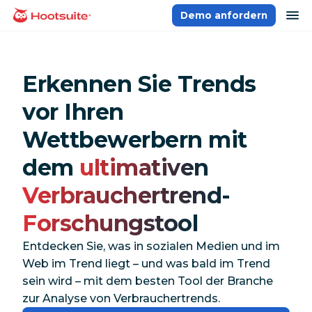
Direkt
Na
Demo anfordern
Homepage
zum
Content
Erkennen Sie Trends
vor Ihren
Wettbewerbern mit
dem
ultimativen
Verbrauchertrend-
Forschungstool
Entdecken Sie, was in sozialen Medien und im
Web im Trend liegt – und was
bald
im Trend
sein wird – mit dem besten Tool der Branche
zur Analyse von Verbrauchertrends.