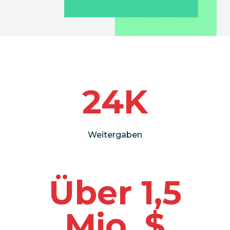
24K
Weitergaben
Über 1,5
Mio. $