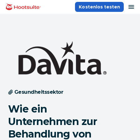
Direkt
Na
Kostenlos testen
Homepage
zum
Content
Gesundheitssektor
Wie ein
Unternehmen zur
Behandlung von