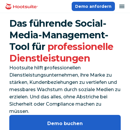
Direkt
Na
Demo anfordern
Homepage
zum
Content
Das führende Social-
Media-Management-
Tool für
professionelle
Dienstleistungen
Hootsuite hilft professionellen
Dienstleistungsunternehmen, ihre Marke zu
stärken, Kundenbeziehungen zu vertiefen und
messbares Wachstum durch soziale Medien zu
erzielen. Und das alles, ohne Abstriche bei
Sicherheit oder Compliance machen zu
müssen.
Demo buchen