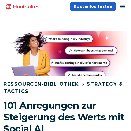
Direkt
Na
Kostenlos testen
Homepage
zum
Content
RESSOURCEN-BIBLIOTHEK
STRATEGY &
TACTICS
101 Anregungen zur
Steigerung des Werts mit
Social AI