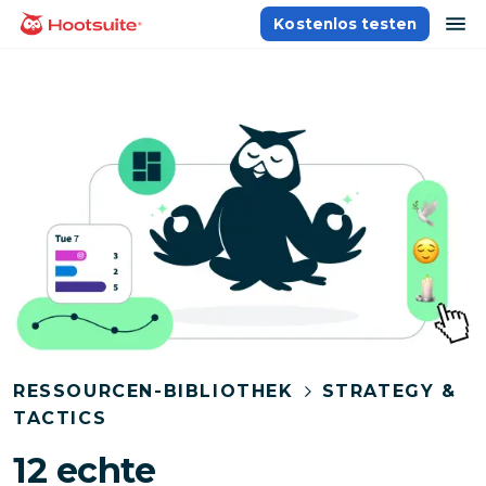
Direkt
Na
Kostenlos testen
Homepage
zum
Content
RESSOURCEN-BIBLIOTHEK
STRATEGY &
TACTICS
12 echte