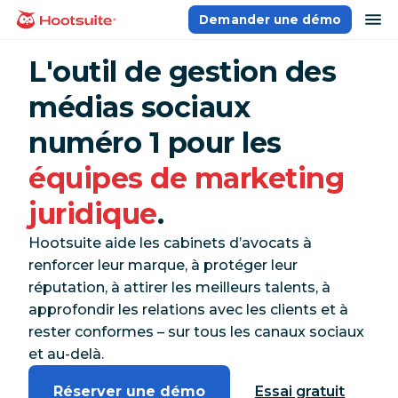
Aller
ou
Demander une démo
Accueil
au
contenu
L'outil de gestion des
médias sociaux
numéro 1 pour les
équipes de marketing
juridique
.
Hootsuite aide les cabinets d’avocats à
renforcer leur marque, à protéger leur
réputation, à attirer les meilleurs talents, à
approfondir les relations avec les clients et à
rester conformes – sur tous les canaux sociaux
et au-delà.
Réserver une démo
Essai gratuit