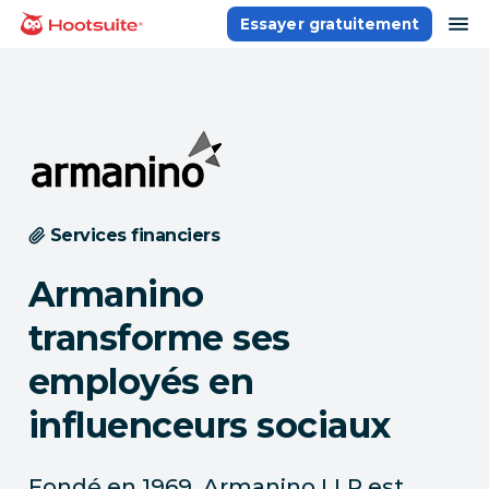
Aller
ou
Essayer gratuitement
Accueil
au
contenu
Services financiers
Armanino
transforme ses
employés en
influenceurs sociaux
Fondé en 1969, Armanino LLP est