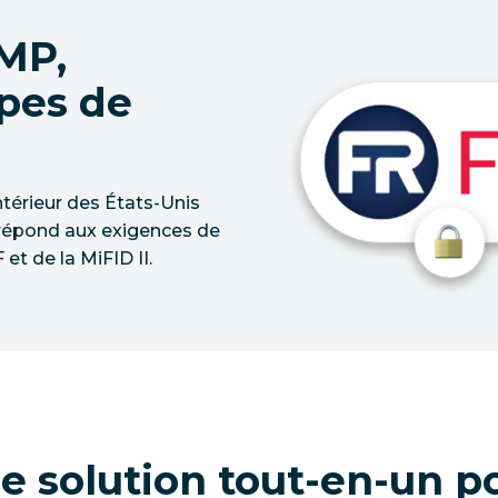
MP,
ipes de
ntérieur des États-Unis
 répond aux exigences de
 et de la MiFID II.
le solution tout-en-un p