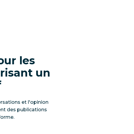
our les
risant un
f
sations et l'opinion
nt des publications
forme.