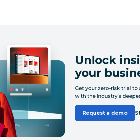
Unlock insi
your busin
Get your zero-risk trial 
with the industry’s deepes
Request a demo
St