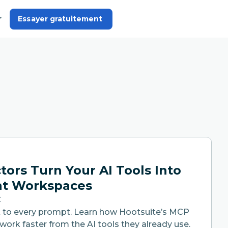
r
Essayer gratuitement 
rs Turn Your AI Tools Into
ent Workspaces
C
xt to every prompt. Learn how Hootsuite’s MCP
ork faster from the AI tools they already use.