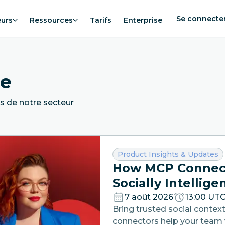
Se connecte
eurs
Ressources
Tarifs
Enterprise
ne
s de notre secteur
Catégorie :
Product Insights & Updates
How MCP Connecto
Socially Intellig
7 août 2026
13:00 UT
Bring trusted social conte
connectors help your team w