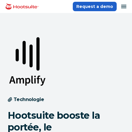
Aller
ou
Request a demo
Accueil
au
contenu
Technologie
Hootsuite booste la
portée, le