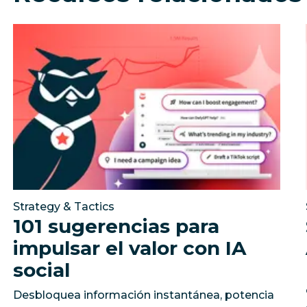
mpacto comercial de millones de dólares con las redes 
101 sugerencias para impulsar el valor con IA social
De
Strategy & Tactics
101 sugerencias para
impulsar el valor con IA
social
Desbloquea información instantánea, potencia