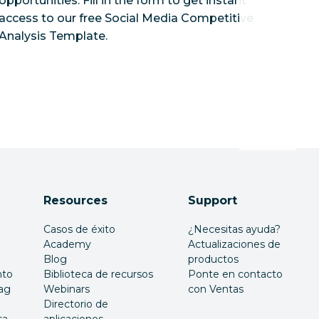
opportunities. Fill in the form to get instant
access to our free Social Media Competitive
Analysis Template.
Resources
Support
Casos de éxito
¿Necesitas ayuda?
Academy
Actualizaciones de
Blog
productos
nto
Biblioteca de recursos
Ponte en contacto
ag
Webinars
con Ventas
Directorio de
sa
aplicaciones