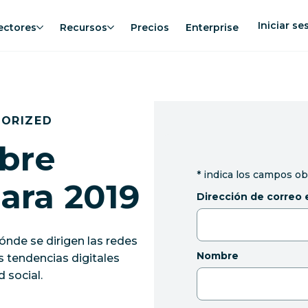
Iniciar se
ectores
Recursos
Precios
Enterprise
GORIZED
obre
*
indica los campos ob
para 2019
Dirección de correo 
dónde se dirigen las redes
Nombre
s tendencias digitales
 social.