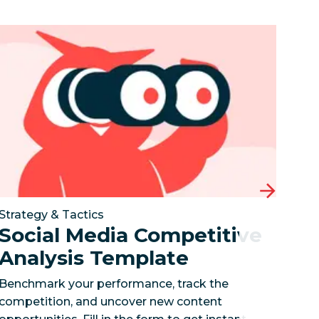
sociales?
sbloquea información instantánea, potencia tu estrate
Social Media Competitive Analysis Template
Cómo una aseguradora global generó 76 millo
Benchmark 
Strategy & Tactics
Social Media Competitive
Analysis Template
Benchmark your performance, track the
competition, and uncover new content