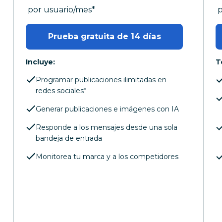
al mes
a
por usuario/mes
*
p
Prueba gratuita de 14 días
Incluye:
T
Programar publicaciones ilimitadas en
redes sociales*
Generar publicaciones e imágenes con IA
Responde a los mensajes desde una sola
bandeja de entrada
Monitorea tu marca y a los competidores