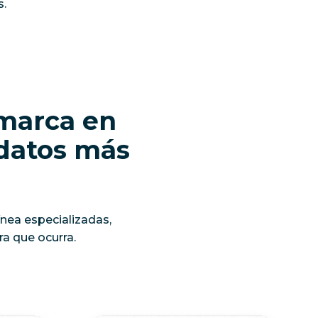
s.
 marca en
 datos más
nea especializadas,
a que ocurra.