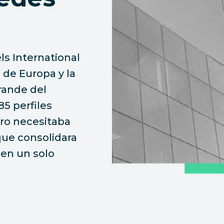
s International
 de Europa y la
rande del
5 perfiles
ero necesitaba
que consolidara
en un solo