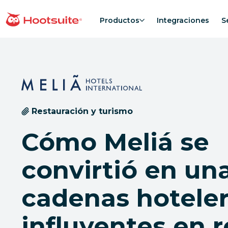
Saltar
al
Productos
Integraciones
S
Página principal
contenido
Restauración y turismo
Cómo Meliá se
convirtió en una
cadenas hotele
influyentes en 