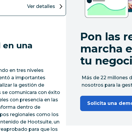
Ver detalles
Pon las r
l en una
marcha e
tu negoc
do en tres niveles
rentó a importantes
Más de 22 millones d
lizar la gestión de
nosotros para la gest
s se comunicara con éxito
eles con presencia en las
Solicita una dem
taforma dentro de
ipos regionales como los
ontenido de Hootsuite, un
preaprobado para que los