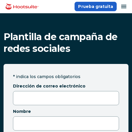
Saltar
ab
Prueba gratuita
Página principal
al
contenido
Plantilla de campaña de
redes sociales
*
indica los campos obligatorios
Dirección de correo electrónico
Nombre