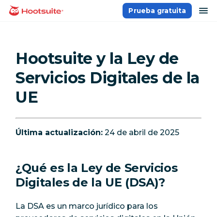
Saltar
ab
Prueba gratuita
Página principal
al
contenido
Hootsuite y la Ley de
Servicios Digitales de la
UE
Última actualización:
24 de abril de 2025
¿Qué es la Ley de Servicios
Digitales de la UE (DSA)?
La DSA es un marco jurídico para los