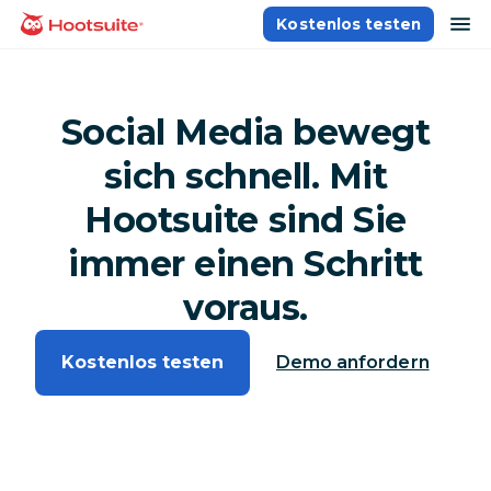
Direkt
Na
Kostenlos testen
Homepage
zum
Content
Social Media bewegt
sich schnell. Mit
Hootsuite sind Sie
immer einen Schritt
voraus.
Kostenlos testen
Demo anfordern