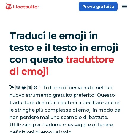
Salta
ap
Prova gratuita
Homepage
ai
contenuti
Traduci le emoji in
testo e il testo in emoji
con questo
traduttore
di emoji
👋 🆕 ❤️ 🆓 ⚒️ = Ti diamo il benvenuto nel tuo
nuovo strumento gratuito preferito! Questo
traduttore di emoji ti aiuterà a decifrare anche
le stringhe più complesse di emoji in modo da
non perdere mai uno scambio di battute.
Utilizzalo per tradurre messaggi e ottenere
definizioni di emoji al volo.