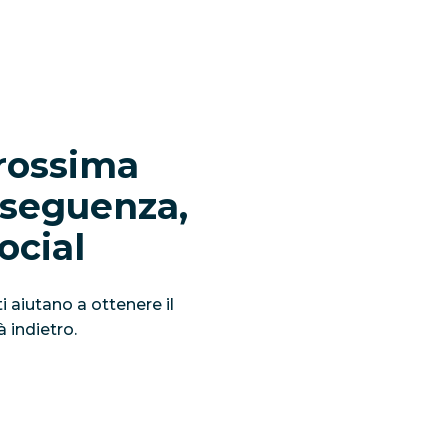
prossima
nseguenza,
ocial
i aiutano a ottenere il
rà
indietro
.