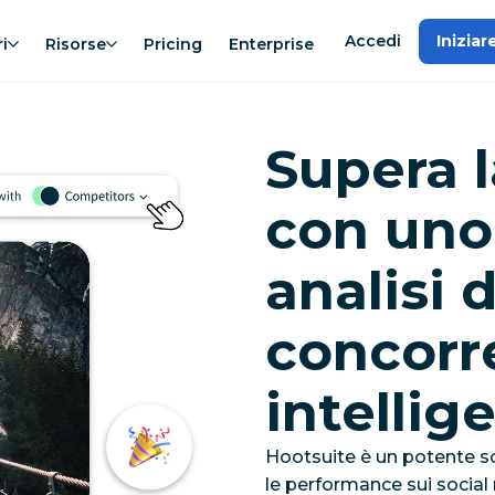
Accedi
Iniziar
i
Risorse
Pricing
Enterprise
Supera 
con uno
analisi d
concorr
intellig
Hootsuite è un potente so
le performance sui social 