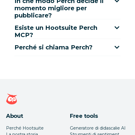
In che modo Perch decide il
momento migliore per
pubblicare?
Esiste un Hootsuite Perch
MCP?
Perché si chiama Perch?
Home page di Hootsuite
About
Free tools
Perché Hootsuite
Generatore di didascalie AI
La nostra storia
Strumenti di sentiment