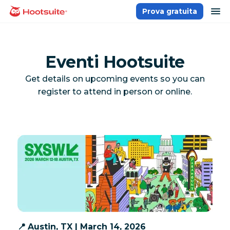
Salta
ap
Prova gratuita
Homepage
ai
contenuti
Eventi Hootsuite
Get details on upcoming events so you can
register to attend in person or online.
📍
Austin, TX | March 14, 2026