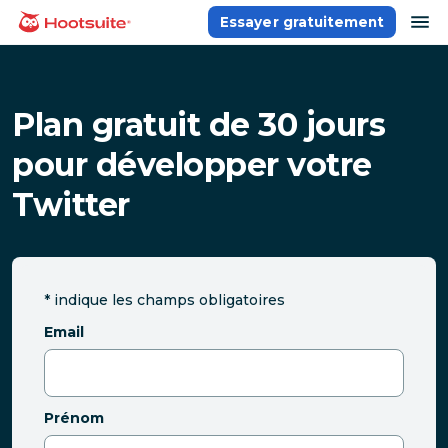
Aller
ou
Essayer gratuitement
Accueil
au
contenu
Plan gratuit de 30 jours
pour développer votre
Twitter
*
indique les champs obligatoires
Email
Prénom