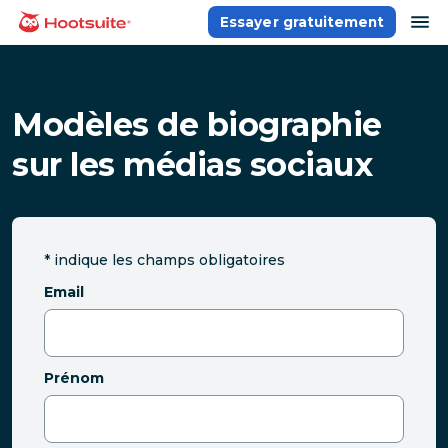
Aller
ou
Essayer gratuitement
Accueil
au
contenu
Modèles de biographie
sur les médias sociaux
*
indique les champs obligatoires
Email
Prénom