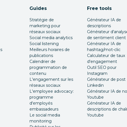
Guides
Free tools
Stratégie de
Générateur IA de
marketing pour
descriptions
réseaux sociaux
Générateur d'analys
Social media analytics
de sentiment client
Social listening
Générateur IA de
és
Meilleurs horaires de
hashtag/mot-clic
publications
Calculateur de taux
Calendrier de
d'engagement
programmation de
Outil SEO pour
contenu
Instagram
L'engagement sur les
Générateur de post
réseaux sociaux
Linkedin
L'employee advocacy:
Générateur IA de 
programme
Youtube
d'employés
Générateur IA de
embassadeurs
descriptions de cha
Le social media
Youtube
monitoring