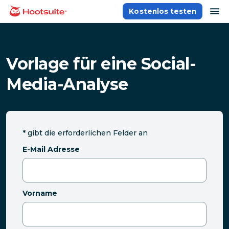
Direkt
Na
Kostenlos testen
Homepage
zum
Content
Vorlage für eine Social-
Media-Analyse
*
gibt die erforderlichen Felder an
E-Mail Adresse
Vorname