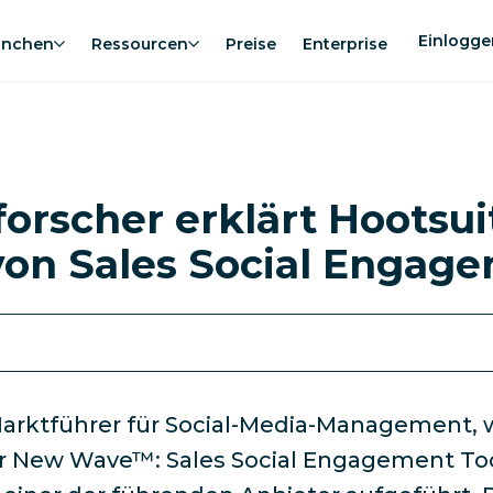
Einlogge
anchen
Ressourcen
Preise
Enterprise
rscher erklärt Hootsui
von Sales Social Engage
Marktführer für Social-Media-Management, 
er New Wave™: Sales Social Engagement To