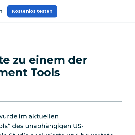
n
Kostenlos testen
te zu einem der
ment Tools
wurde im aktuellen
ols“ des unabhängigen US-