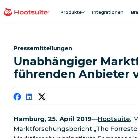
Direkt
zum
Produkte
Integrationen
Br
Homepage
Content
Pressemitteilungen
Unabhängiger Marktfo
führenden Anbieter 
Hamburg, 25. April 2019
—
Hootsuite
, 
Marktforschungsbericht „The Forrest