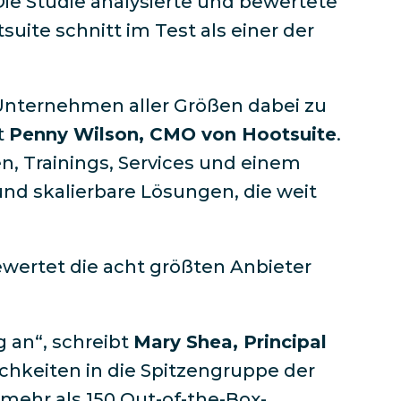
Die Studie analysierte und bewertete
uite schnitt im Test als einer der
 Unternehmen aller Größen dabei zu
t
Penny Wilson, CMO von Hootsuite
.
, Trainings, Services und einem
 skalierbare Lösungen, die weit
wertet die acht größten Anbieter
 an“, schreibt
Mary Shea, Principal
ichkeiten in die Spitzengruppe der
mehr als 150 Out-of-the-Box-