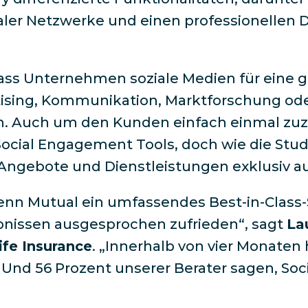
ialer Netzwerke und einen professionellen 
 dass Unternehmen soziale Medien für ein
rtising, Kommunikation, Marktforschung o
 Auch um den Kunden einfach einmal zuzu
ocial Engagement Tools, doch wie die Studi
ngebote und Dienstleistungen exklusiv auf
 Penn Mutual ein umfassendes Best-in-Class
ebnissen ausgesprochen zufrieden“, sagt
La
ife Insurance
. „Innerhalb von vier Monaten
 Und 56 Prozent unserer Berater sagen, Soci