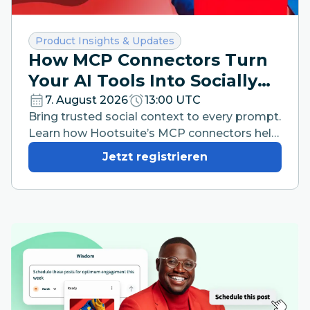
Kategorie:
Product Insights & Updates
How MCP Connectors Turn
Your AI Tools Into Socially
Intelligent Workspaces
7. August 2026
13:00 UTC
Bring trusted social context to every prompt.
Learn how Hootsuite’s MCP connectors help
your team work faster from the AI tools they
Jetzt registrieren
already use.