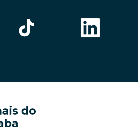
ais do
aba