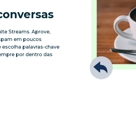
conversas
te Streams. Aprove, 
e spam em poucos 
escolha palavras-chave 
empre por dentro das 