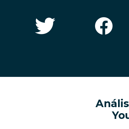
Análi
Yo