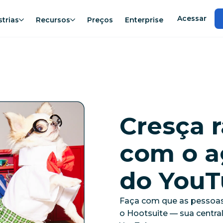
Acessar
strias
Recursos
Preços
Enterprise
Cresça 
com o a
do You
Faça com que as pessoas
o Hootsuite — sua centra