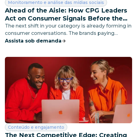
Categoria:
Monitoramento e análise das mídias sociais
Ahead of the Aisle: How CPG Leaders
Act on Consumer Signals Before the
Market Moves
The next shift in your category is already forming in
consumer conversations. The brands paying
attention have already moved - discover how they
Assista sob demanda
do it
Categoria:
Conteúdo e engajamento
The Next Competitive Edge: Creating