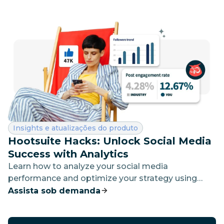
Categoria:
Insights e atualizações do produto
Hootsuite Hacks: Unlock Social Media
Success with Analytics
Learn how to analyze your social media
performance and optimize your strategy using
Hootsuite's powerful tools.
Assista sob demanda