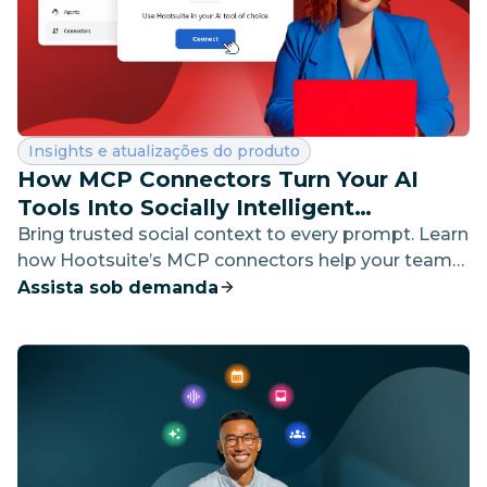
Categoria:
Insights e atualizações do produto
How MCP Connectors Turn Your AI
Tools Into Socially Intelligent
Workspaces
Bring trusted social context to every prompt. Learn
how Hootsuite’s MCP connectors help your team
work faster from the AI tools they already use.
Assista sob demanda