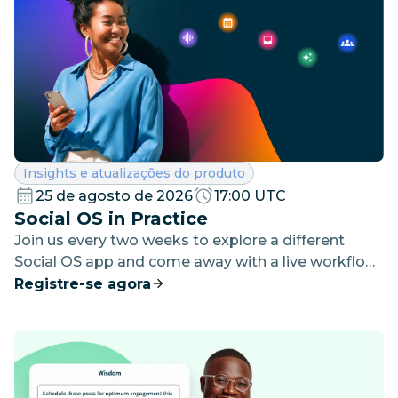
Categoria:
Insights e atualizações do produto
25 de agosto de 2026
17:00 UTC
Social OS in Practice
Join us every two weeks to explore a different
Social OS app and come away with a live workflow
you can start using right away.
Registre-se agora