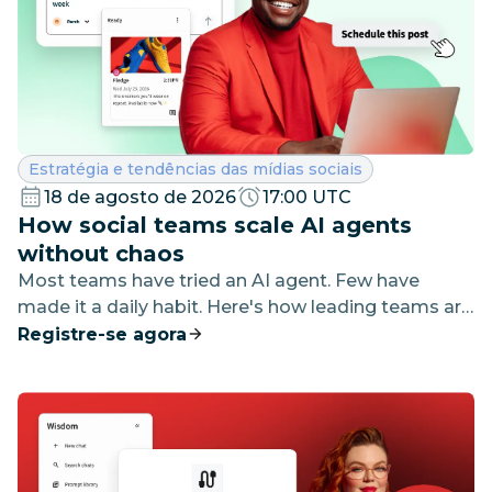
Categoria:
Estratégia e tendências das mídias sociais
18 de agosto de 2026
17:00 UTC
How social teams scale AI agents
without chaos
Most teams have tried an AI agent. Few have
made it a daily habit. Here's how leading teams are
closing that gap without losing brand control.
Registre-se agora