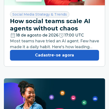
Categoria:
Social Media Strategy & Trends
How social teams scale AI
agents without chaos
18 de agosto de 2026
17:00 UTC
Most teams have tried an AI agent. Few have
made it a daily habit. Here's how leading
teams are closing that gap without losing
Cadastre-se agora
brand control.