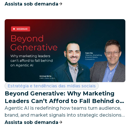
hoje e revelam como identificam tendências antes
Assista sob demanda
que você as veja chegando.
Categoria:
Estratégia e tendências das mídias sociais
Beyond Generative: Why Marketing
Leaders Can’t Afford to Fall Behind on
Agentic AI
Agentic AI is redefining how teams turn audience,
brand, and market signals into strategic decisions.
Learn how from the practitioners and experts
Assista sob demanda
already using it.