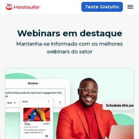
Ir
ab
Teste Gratuito
Página inicial
para
o
conteúdo
Webinars em destaque
Mantenha-se informado com os melhores
webinars do setor