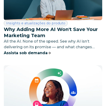
Categoria:
Insights e atualizações do produto
Why Adding More AI Won't Save Your
Marketing Team
All the AI. None of the speed. See why AI isn’t
delivering on its promise — and what changes
when it’s built into the way marketing gets done
Assista sob demanda
today.