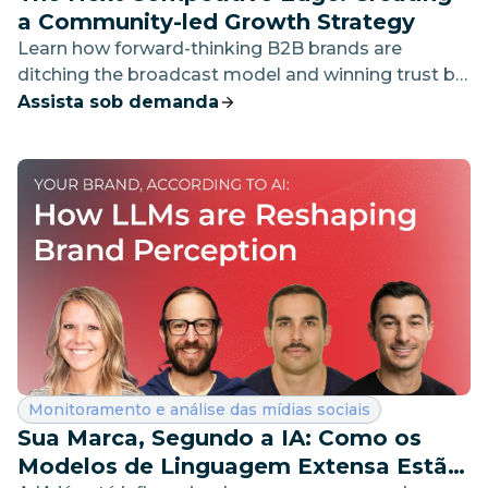
a Community-led Growth Strategy
Learn how forward-thinking B2B brands are
ditching the broadcast model and winning trust by
showing up — proactively, humanly, and in the right
Assista sob demanda
places.
Categoria:
Monitoramento e análise das mídias sociais
Sua Marca, Segundo a IA: Como os
Modelos de Linguagem Extensa Estão