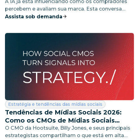
Remodelando a Percepção da Marca
A IA já está influenciando como os compradores
percebem e avaliam sua marca. Esta conversa
ajudará você a começar a entender o que ela está
Assista sob demanda
dizendo.
Categoria:
Estratégia e tendências das mídias sociais
Tendências de Mídias Sociais 2026:
Como os CMOs de Mídias Sociais
Transformam Sinais em Estratégia
O CMO da Hootsuite, Billy Jones, e seus principais
estrategistas compartilham o que está em alta