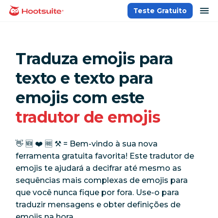
Ir
ab
Teste Gratuito
Página inicial
para
o
conteúdo
Traduza emojis para
texto e texto para
emojis com este
tradutor de emojis
👋 🆕 ❤️ 🆓 ⚒️ = Bem-vindo à sua nova
ferramenta gratuita favorita! Este tradutor de
emojis te ajudará a decifrar até mesmo as
sequências mais complexas de emojis para
que você nunca fique por fora. Use-o para
traduzir mensagens e obter definições de
emojis na hora.