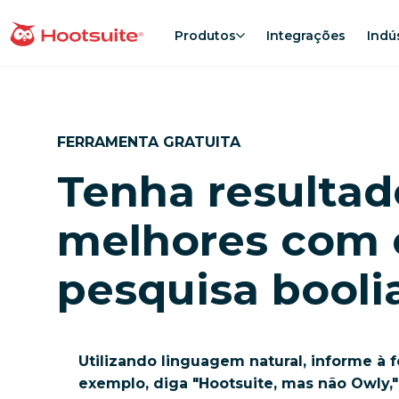
Ir
para
Produtos
Integrações
Indú
Página inicial
o
conteúdo
FERRAMENTA GRATUITA
Tenha resultad
melhores com 
pesquisa booli
Utilizando linguagem natural, informe à 
exemplo, diga "Hootsuite, mas não Owly," 