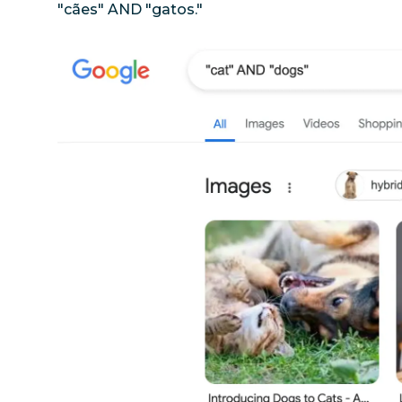
"cães" AND "gatos."