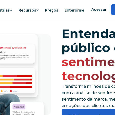
Acessar
strias
Recursos
Preços
Enterprise
Entenda
públic
sentim
tecnolo
Transforme milhões de co
com a análise de sentim
sentimento da marca, m
emoções dos clientes mai