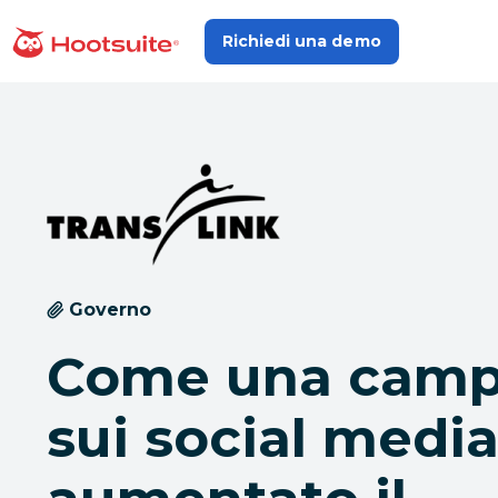
Salta
ai
Richiedi una demo
Homepage
contenuti
Governo
Come una cam
sui social medi