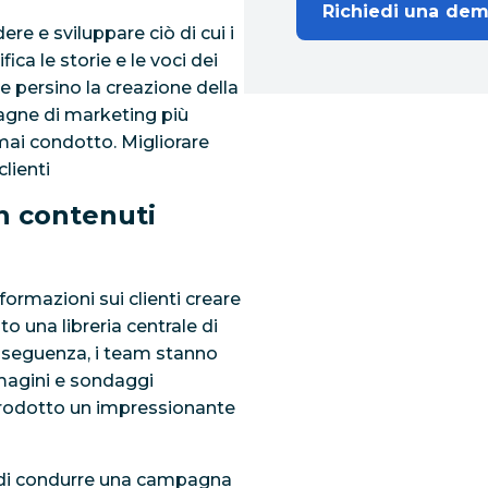
Richiedi una de
re e sviluppare ciò di cui i
a le storie e le voci dei
e persino la creazione della
agne di marketing più
mai condotto. Migliorare
lienti
n contenuti
formazioni sui clienti creare
o una libreria centrale di
onseguenza, i team stanno
magini e sondaggi
o prodotto un impressionante
à di condurre una campagna