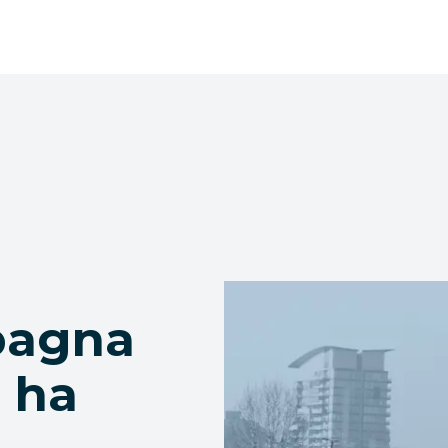
pagna
a ha