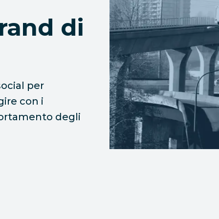
rand di
social per
gire con i
portamento degli